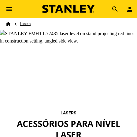
Skip to main content
Breadcrumb
Search
Lasers
Home
LASERS
ACESSÓRIOS PARA NÍVEL
LASER