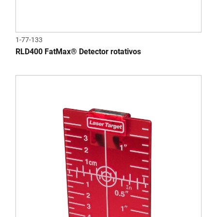
1-77-133
RLD400 FatMax® Detector rotativos