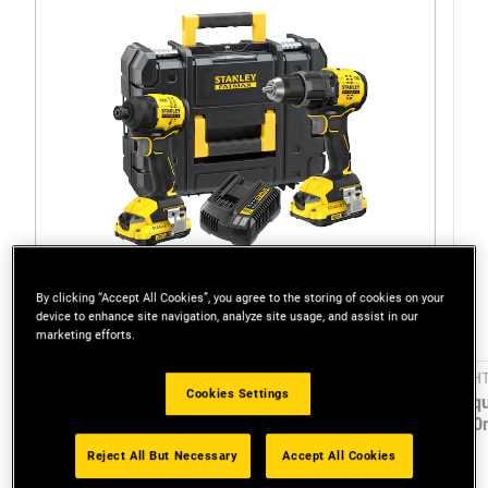
By clicking “Accept All Cookies”, you agree to the storing of cookies on your
device to enhance site navigation, analyze site usage, and assist in our
marketing efforts.
SFMCK201D2T-QW
STHT
Cookies Settings
COMBO KIT: Berbequim com percussão
Esq
BRUSHLESS V20 60Nm SFMCD716 +
30
Aparafusador de impacto BRUSHLESS V20 170Nm
Reject All But Necessary
Accept All Cookies
SFMCF811 com 2 baterias de Li-Ion de 2Ah,