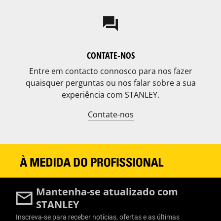
question_answer
CONTATE-NOS
Entre em contacto connosco para nos fazer
quaisquer perguntas ou nos falar sobre a sua
experiência com STANLEY.
Contate-nos
Mantenha-se atualizado com
STANLEY
Inscreva-se para receber notícias, ofertas e as últimas