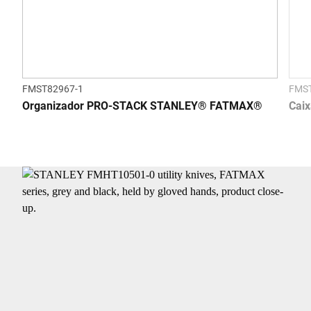
FMST82967-1
FMST
Organizador PRO-STACK STANLEY® FATMAX®
Cai