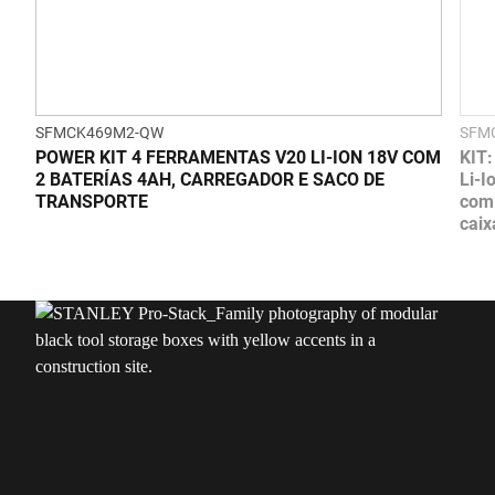
SFMCK469M2-QW
SFM
POWER KIT 4 FERRAMENTAS V20 LI-ION 18V COM
KIT
2 BATERÍAS 4AH, CARREGADOR E SACO DE
Li-I
TRANSPORTE
com 
caix