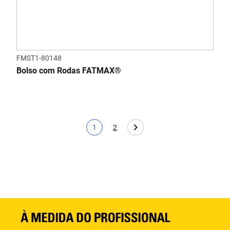
FMST1-80148
Bolso com Rodas FATMAX®
1
2
Pagina atual
Page