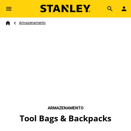
Skip to main content
Breadcrumb
Search
Armazenamento
Home
ARMAZENAMENTO
Tool Bags & Backpacks