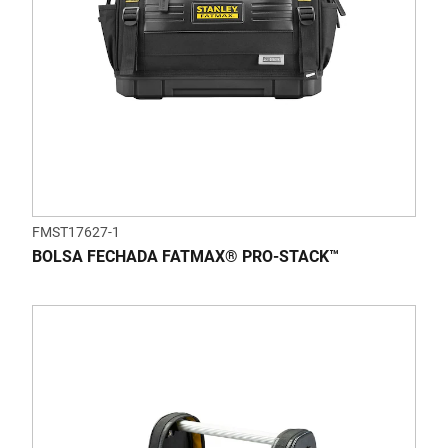
FMST17627-1
BOLSA FECHADA FATMAX® PRO-STACK™