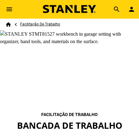
Skip to main content
Breadcrumb
Search
Facilitação De Trabalho
Home
FACILITAÇÃO DE TRABALHO
BANCADA DE TRABALHO