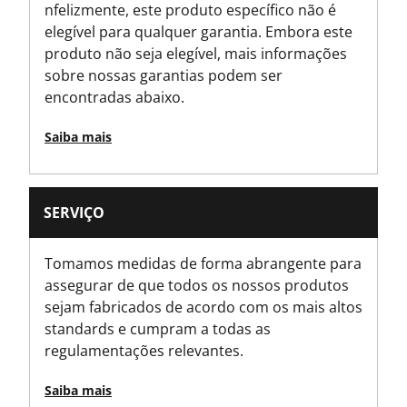
nfelizmente, este produto específico não é
Yes
elegível para qualquer garantia. Embora este
produto não seja elegível, mais informações
Has Integrated String Cutter?
sobre nossas garantias podem ser
No
encontradas abaixo.
Has Locking Wheel?
Saiba mais
No
Has Magnetic Nose?
SERVIÇO
No
Tomamos medidas de forma abrangente para
Has Retractable Blade?
assegurar de que todos os nossos produtos
No
sejam fabricados de acordo com os mais altos
standards e cumpram a todas as
Has Rubber Grips?
regulamentações relevantes.
No
Saiba mais