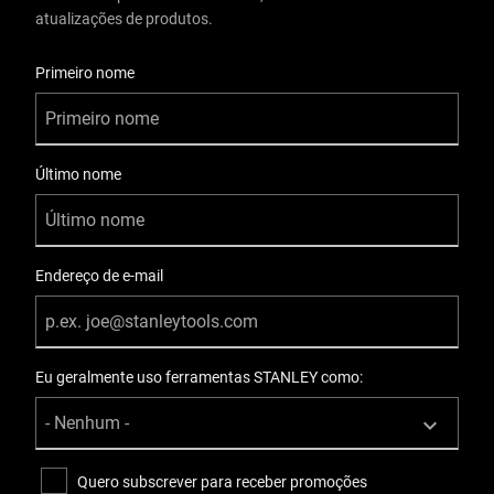
atualizações de produtos.
Nariz do corpo da faca
Informações do Usuário
Padrão
Primeiro nome
Tipo de produto facas
Snap-Off
Último nome
Material
Plástico
Endereço de e-mail
Número de Peças
1
Emabalagem
Eu geralmente uso ferramentas STANLEY como:
Cartão suspenso
Altura do produto [mm]
Quero subscrever para receber promoções
20