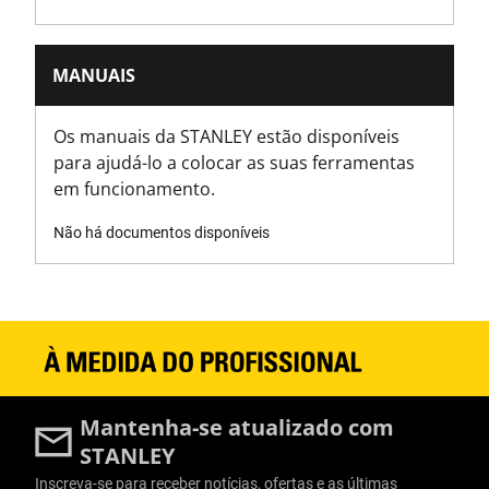
Has Self Retracting Blade?
No
MANUAIS
Has Tool Free Blade Change?
Yes
Os manuais da STANLEY estão disponíveis
para ajudá-lo a colocar as suas ferramentas
Is 1000V VDE Approved?
em funcionamento.
No
Não há documentos disponíveis
Is Blade Included?
Yes
Is it a Set?
No
Mantenha-se atualizado com
Material do corpo da faca
STANLEY
Plástico
Inscreva-se para receber notícias, ofertas e as últimas