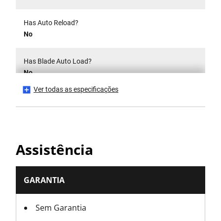
Has Auto Reload?
No
Has Blade Auto Load?
No
Ver todas as especificações
Has Blade Storage?
No
Has CE Mark?
Assistência
No
Has Folding Body?
GARANTIA
No
Sem Garantia
Has Integrated Snap Tool (Snap Knives Only)?