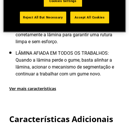
Cookies Settings
forma rápida, fácil e sem necessidade de
ferramentas adicionais. Concebido para ser
utilizado com uma só mão.
Reject All But Necessary
Accept All Cookies
INDICADOR DA LINHA DE CORTE: Ajuda a alinhar
corretamente a lâmina para garantir uma rutura
limpa e sem esforço.
LÂMINA AFIADA EM TODOS OS TRABALHOS:
Quando a lâmina perde o gume, basta alinhar a
lâmina, acionar o mecanismo de segmentação e
continuar a trabalhar com um gume novo.
Ver mais características
Características Adicionais