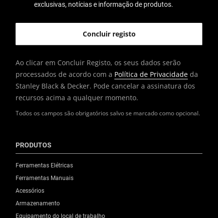
exclusivas, notícias e informação de produtos.
Comprimento do produto [mm]
160
Peso do produto [g]
Ao clicar em Concluir Registo, os seus dados serão
56
processados de acordo com a
Política de Privacidade
da
Stanley Black & Decker. Pode cancelar a assinatura dos
recursos acima a qualquer momento.
Peso bruto do produto [g]
56
Todos os campos são obrigatórios salvo se marcado como opcional.
Largura do produto [mm]
PRODUTOS
35
Ferramentas Elétricas
Normas/Normas
Ferramentas Manuais
N/A
Acessórios
Armazenamento
Capacidade de armazenamento (Pcs.)
Equipamento do local de trabalho