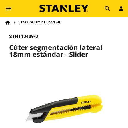
Skip to main content
Breadcrumb
Search
Facas De Lâmina Dobrável
Home
STHT10489-0
Cúter segmentación lateral
18mm estándar - Slider