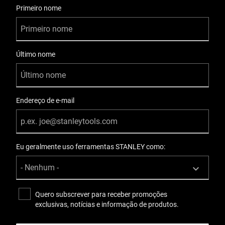
Conforms to all EU standards
Primeiro nome
Tratamento de superfície
Cromo
Último nome
Used with Percussion Screwdriver?
No
Endereço de e-mail
Wall Type
Padrão
Eu geralmente uso ferramentas STANLEY como:
Quero subscrever para receber promoções
exclusivas, notícias e informação de produtos.