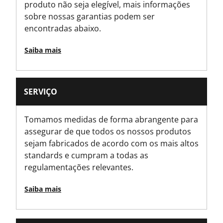
produto não seja elegível, mais informações
Is Spark Proof?
sobre nossas garantias podem ser
No
encontradas abaixo.
Is Tethered?
Saiba mais
No
Sistema de travamento
SERVIÇO
NENHUM Mecanismo de Bloqueio
Tomamos medidas de forma abrangente para
Número de Peças
assegurar de que todos os nossos produtos
1
sejam fabricados de acordo com os mais altos
standards e cumpram a todas as
Emabalagem
regulamentações relevantes.
Carded
Saiba mais
Altura do produto [mm]
27