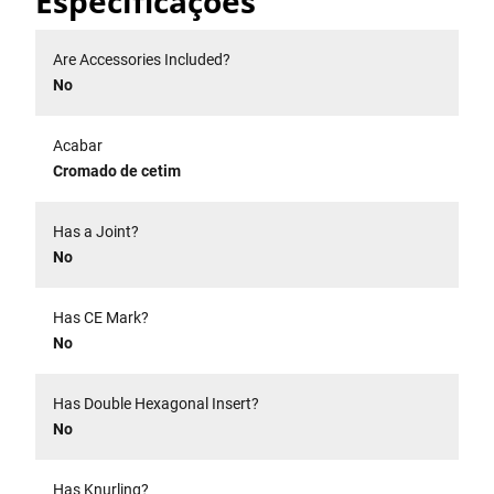
Especificações
Are Accessories Included?
No
Acabar
Cromado de cetim
Has a Joint?
No
Has CE Mark?
No
Has Double Hexagonal Insert?
No
Has Knurling?