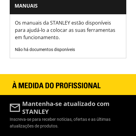
MANUAIS
Comprimento do produto [mm]
85
Os manuais da STANLEY estão disponíveis
para ajudá-lo a colocar as suas ferramentas
Peso do produto [Kg]
em funcionamento.
0.068
Não há documentos disponíveis
Largura do produto [mm]
43
Tamanho da tomada [mm]
21
Mantenha-se atualizado com
Tipo de soquete
STANLEY
Curto
Inscreva-se para receber notícias, ofertas e as últimas
atualizações de produtos.
Normas/Normas
Informações do Usuário