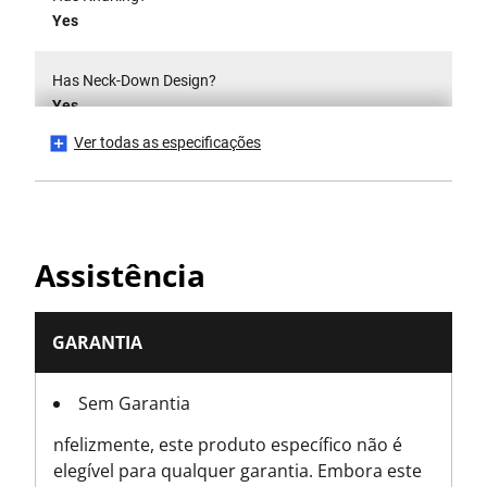
Yes
Has Neck-Down Design?
Yes
Ver todas as especificações
Has Swivel Head?
No
Is Insulated 1000V?
Assistência
No
Is it a Set?
GARANTIA
No
Sem Garantia
Is Magnetic?
nfelizmente, este produto específico não é
No
elegível para qualquer garantia. Embora este