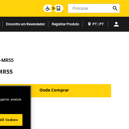
Search
Encontre um Revendedor
Registrar Produto
PT | PT
-MR55
MR55
Onde Comprar
igation, analyze
All Cookies