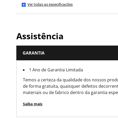
Ver todas as especificações
Emabalagem
Product Dimensions w/o Packaging (L x W x H) [mm]
Assistência
Altura do produto [mm]
GARANTIA
Comprimento do produto [mm]
1 Ano de Garantia Limitada
Peso do produto [Kg]
Temos a certeza da qualidade dos nossos produ
Largura do produto [mm]
de forma gratuita, quaisquer defeitos decorrent
materiais ou de fabrico dentro da garantia espe
Saiba mais