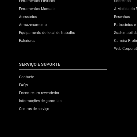
Ferramentas Elétricas
Sobre nós
Ferramentas Manuais
À Medida do P
Acessórios
Resenhas
Armazenamento
Patrocínios e
Equipamento do local de trabalho
Sustentabilid
Exteriores
Carreira Profi
Web Corporat
SERVIÇO E SUPORTE
Contacto
FAQ’s
Encontre um revendedor
Informações de garantias
Centros de serviço