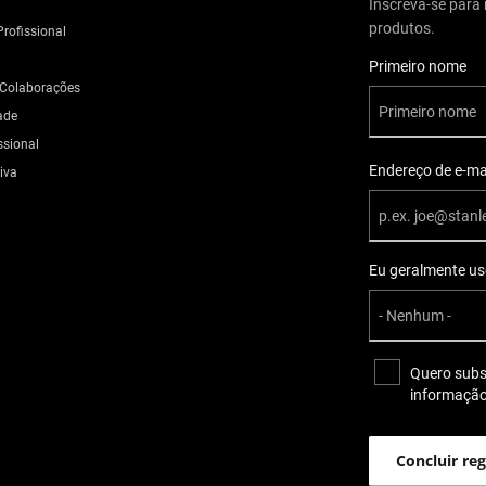
Inscreva-se para 
produtos.
rofissional
Informações do U
Primeiro nome
 Colaborações
ade
ssional
Endereço de e-ma
iva
Eu geralmente u
Quero subsc
informação