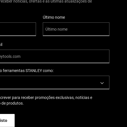
receber notícias, ofertas e as últimas atualizações de
suário
Último nome
il
so ferramentas STANLEY como:
rever para receber promoções exclusivas, notícias e
 de produtos.