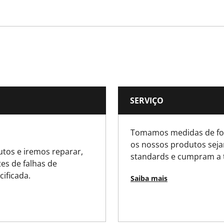
Bolha
26 x 100 x 31mm
31
SERVIÇO
260
Tomamos medidas de for
0.57
os nossos produtos seja
tos e iremos reparar,
standards e cumpram a 
100
es de falhas de
cificada.
Saiba mais