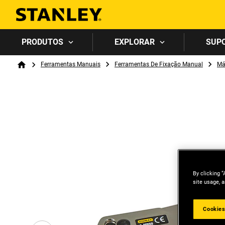
PRODUTOS
EXPLORAR
SUP
Breadcrumb
Ferramentas Manuais
Ferramentas De Fixação Manual
Má
Home
By clicking “
site usage, a
Cookies