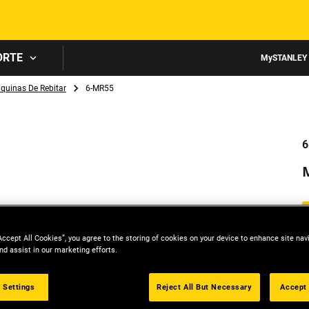
Skip to main content
ORTE
MySTANLEY
quinas De Rebitar
6-MR55
6
Accept All Cookies”, you agree to the storing of cookies on your device to enhance site nav
nd assist in our marketing efforts.
 Settings
Reject All But Necessary
Accept 