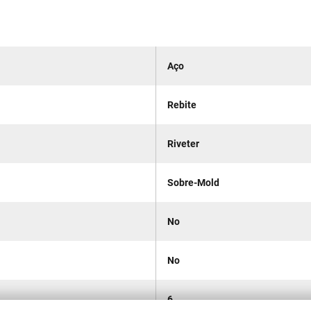
Aço
Rebite
Riveter
Sobre-Mold
No
No
6