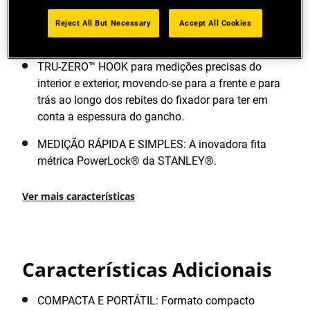
resistência à abrasão do que a fita lacada normal,
aumentando a vida útil da fita e reduzindo o
Reject All But Necessary
Accept All Cookies
desgaste em secções da fita muito utilizadas.
TRU-ZERO™ HOOK para medições precisas do
interior e exterior, movendo-se para a frente e para
trás ao longo dos rebites do fixador para ter em
conta a espessura do gancho.
MEDIÇÃO RÁPIDA E SIMPLES: A inovadora fita
métrica PowerLock® da STANLEY®.
Ver mais características
Características Adicionais
COMPACTA E PORTÁTIL: Formato compacto