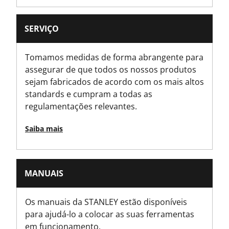
Largura do produto [mm]
SERVIÇO
90
Tomamos medidas de forma abrangente para
Normas/Normas
assegurar de que todos os nossos produtos
MID 2014/32/EU
sejam fabricados de acordo com os mais altos
standards e cumpram a todas as
Tipo de medida de fita
regulamentações relevantes.
Short Tape
Saiba mais
Tipo de produto de fitas
Short Tape
MANUAIS
Unidade de Medida
Métrica
Os manuais da STANLEY estão disponíveis
para ajudá-lo a colocar as suas ferramentas
em funcionamento.