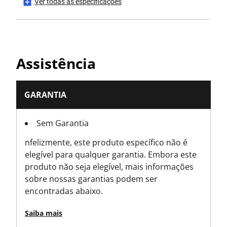
Ver todas as especificações
Tipo de gancho
Gancho Pequeno
Is Tethered?
Assistência
No
Número de Peças
GARANTIA
30
Sem Garantia
Altura do produto [mm]
nfelizmente, este produto específico não é
150
elegível para qualquer garantia. Embora este
produto não seja elegível, mais informações
Comprimento do produto [mm]
sobre nossas garantias podem ser
40
encontradas abaixo.
Peso do produto [g]
Saiba mais
160