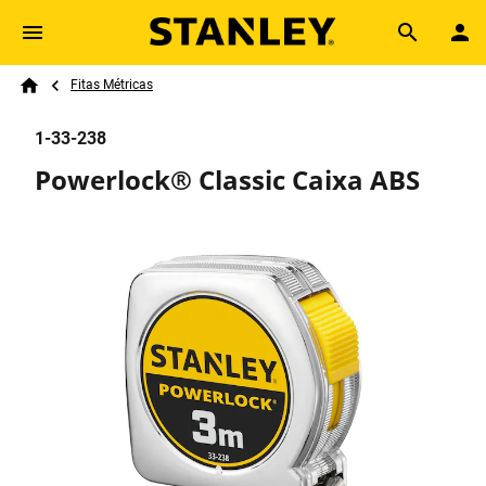
Skip to main content
Breadcrumb
Search
Fitas Métricas
Home
1-33-238
Powerlock® Classic Caixa ABS