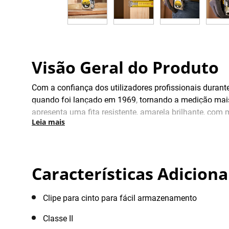
Visão Geral do Produto
Com a confiança dos utilizadores profissionais dura
quando foi lançado em 1969, tornando a medição mais
apresenta uma fita resistente, amarela brilhante, com 
Leia mais
+/-0,5 mm a 1 m, tornando-a adequada para uma grande 
perfeitamente num bolso. Concebida para durar, a fit
10 vezes mais resistência à abrasão do que uma lâmin
e para trás ao longo dos rebites de fixação para ter e
Características Adiciona
Clipe para cinto para fácil armazenamento
Classe II