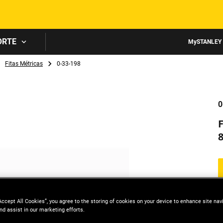
Skip to main content
ORTE
MySTANLEY
Fitas Métricas
0-33-198
0
Accept All Cookies”, you agree to the storing of cookies on your device to enhance site nav
nd assist in our marketing efforts.