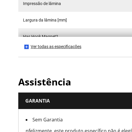
Impressão de lâmina
Largura da lâmina [mm]
Has Hook Magnet?
Ver todas as especificações
Tipo de gancho
Is Tethered?
Assistência
Número de Peças
GARANTIA
Altura do produto [mm]
Sem Garantia
Comprimento do produto [mm]
nfelizmente, este produto específico não é eleg