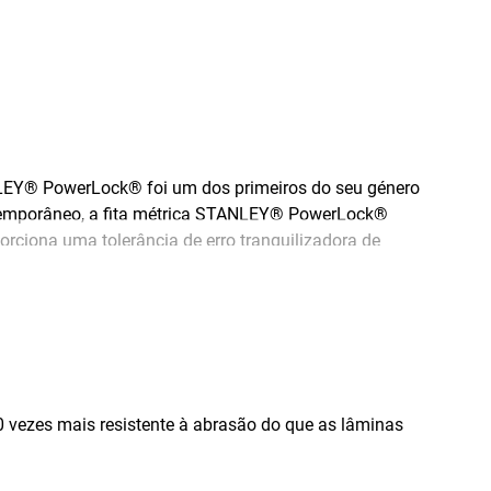
NLEY® PowerLock® foi um dos primeiros do seu género
ontemporâneo, a fita métrica STANLEY® PowerLock®
porciona uma tolerância de erro tranquilizadora de
ita versátil foi especificamente concebida para caber
 de película de poliéster na lâmina que oferece até
 do interior e do exterior, movendo-se para a frente
10 vezes mais resistente à abrasão do que as lâminas