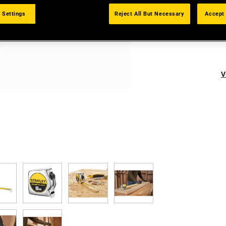
 Settings
Reject All But Necessary
Accept 
V