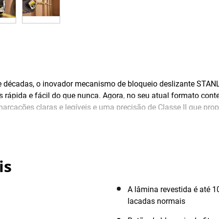
nte décadas, o inovador mecanismo de bloqueio deslizante STA
 rápida e fácil do que nunca. Agora, no seu atual formato c
marcações claras e legíveis e uma precisão de Classe II que pro
variedade de aplicações profissionais. Compacta e leve, esta f
a métrica STANLEY® PowerLock® foi tratada com um revestimento
a lacada normal. O gancho TRU-ZERO™ garante medições precisas
m conta a espessura do gancho.
is
A lâmina revestida é até 
lacadas normais