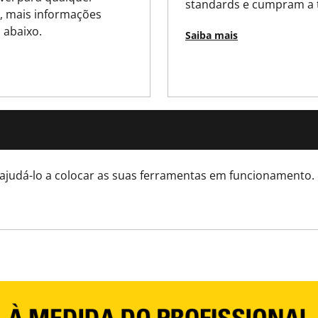
standards e cumpram a 
450
l, mais informações
 abaixo.
Saiba mais
120
MID 2014/32/EU
3
Short Tape
ajudá-lo a colocar as suas ferramentas em funcionamento.
Short Tape
Métrica & Imperial