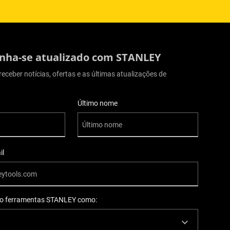
ha-se atualizado com STANLEY
receber notícias, ofertas e as últimas atualizações de
suário
Último nome
il
so ferramentas STANLEY como: