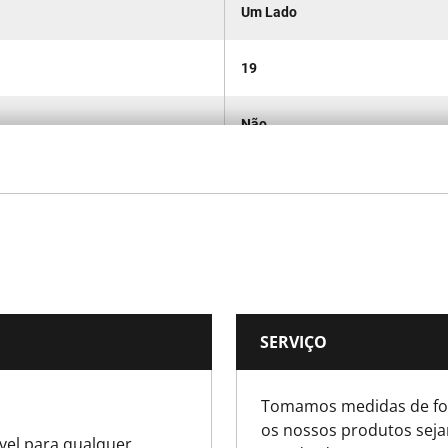
Um Lado
19
Não
Gancho Pequeno
No
4
SERVIÇO
180
Tomamos medidas de for
40
os nossos produtos seja
ível para qualquer