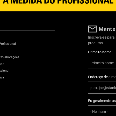
Manten
Inscreva-se para 
produtos.
rofissional
Informações do U
Primeiro nome
 Colaborações
ade
ssional
Endereço de e-ma
iva
Eu geralmente u