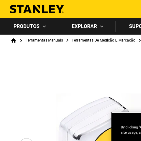
PRODUTOS
EXPLORAR
SUP
Breadcrumb
Ferramentas Manuais
Ferramentas De Medição E Marcação
Home
By clicking “
site usage, a