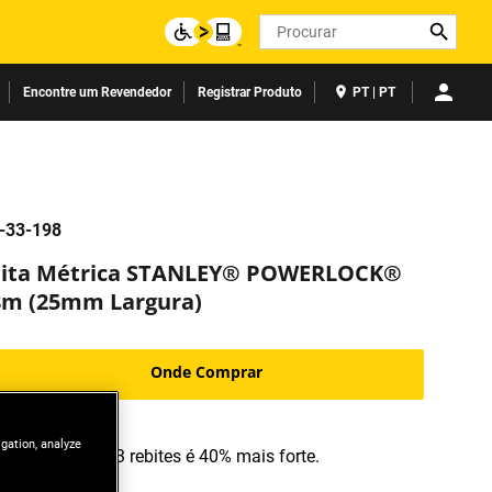
Search
Encontre um Revendedor
Registrar Produto
PT | PT
-33-198
Fita Métrica STANLEY® POWERLOCK®
8m (25mm Largura)
Onde Comprar
igation, analyze
O gancho de 3 rebites é 40% mais forte.