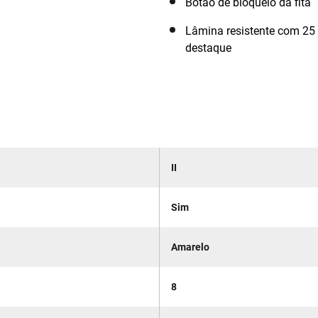
Botão de bloqueio da fita
Lâmina resistente com 25
destaque
II
Sim
Amarelo
8