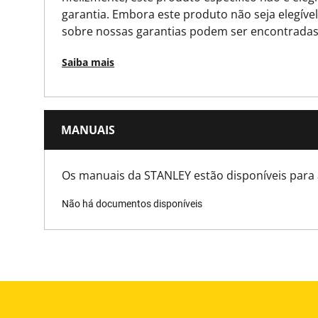
Peso do produto [g]
garantia. Embora este produto não seja elegíve
sobre nossas garantias podem ser encontradas
Largura do produto [mm]
Saiba mais
Normas/Normas
Destaque [m]
MANUAIS
Tipo de medida de fita
Os manuais da STANLEY estão disponíveis para 
Não há documentos disponíveis
Tipo de produto de fitas
Unidade de Medida